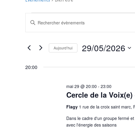
Évènements
Recherche
Saisir
for
et
mot-
29/05/2026
navigation
clé.
de
Rechercher
29/05/2026
vues
Évènements
Aujourd’hui
Évènements
par
Sélectionnez
mot-
une
20:00
clé.
date.
mai 29 @ 20:00
-
23:00
Cercle de la Voix(e
Flagy
1 rue de la croix saint marc, 
Dans le cadre d'un groupe fermé et 
avec l'énergie des saisons