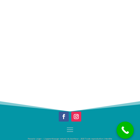
Pascale Léger – L’apprentissage naturel du bonheur – 2021 Toute reproduction interdite