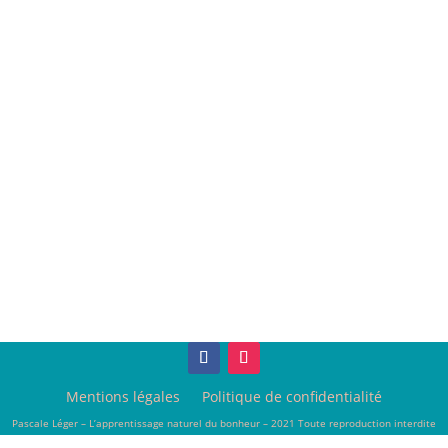
Mentions légales
Politique de confidentialité
Pascale Léger – L’apprentissage naturel du bonheur – 2021 Toute reproduction interdite