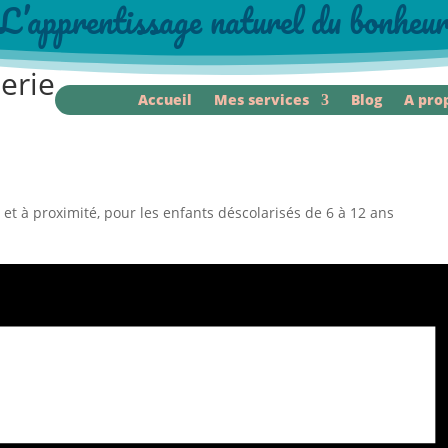
L’apprentissage naturel du bonheu
lerie
Accueil
Mes services
Blog
A pro
 et à proximité, pour les enfants déscolarisés de 6 à 12 ans