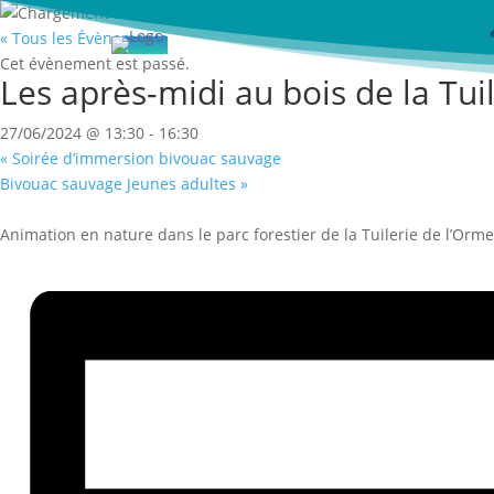
« Tous les Évènements
Cet évènement est passé.
Les après-midi au bois de la Tui
27/06/2024 @ 13:30
-
16:30
«
Soirée d’immersion bivouac sauvage
Bivouac sauvage Jeunes adultes
»
Animation en nature dans le parc forestier de la Tuilerie de l’Orme