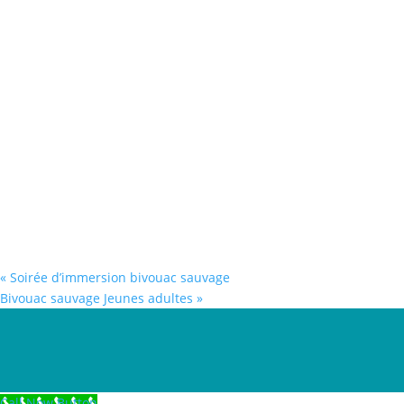
«
Soirée d’immersion bivouac sauvage
Bivouac sauvage Jeunes adultes
»
Call Now Button