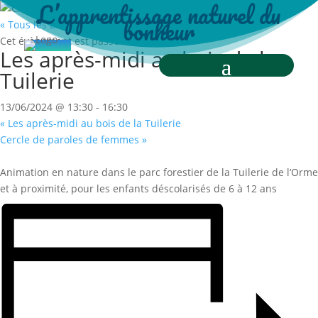
L’apprentissage naturel du
bonheur
« Tous les Évènements
Cet évènement est passé.
Les après-midi au bois de la
Tuilerie
13/06/2024 @ 13:30
-
16:30
«
Les après-midi au bois de la Tuilerie
Cercle de paroles de femmes
»
Animation en nature dans le parc forestier de la Tuilerie de l’Orme
et à proximité, pour les enfants déscolarisés de 6 à 12 ans